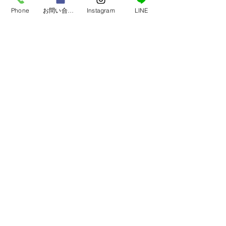
め、定期的な訪問診療を行っております。
Phone
お問い合わせフォーム
Instagram
LINE
時間外対応加算
当院を継続的に受診している患者様からの
電話等による問い合わせに対し、原則とし
て時間外でも対応できる体制を整えていま
す。やむを得ない事情によりお電話による
お問い合わせに応じることができなかった
場合であっても、速やかに折り返しご連絡
をいたします。
在宅医療DX情報活用加算
当院はオンライン資格確認・居宅同意取得
型オンライン資格確認システムの活用によ
り患者の診療情報等を取得・活用できる体
制を整えています。
在宅医療情報連携加算
当院は在宅で療養している患者様の状態に
応じて、MCS（メディカルケアステーショ