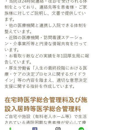
・当院は24時間連絡・往診を受けられる体
制をとっており、連絡先等を患者様・ご家
族様に対してご説明し、文書で提供してい
ます。
・他の医療機関と連携し入院できる体制を
整えています。
・近隣の医療機関・訪問看護ステーショ
ン・介事業所等と円滑な情報共有を行って
います。
・お看取り数などの実績を年1回厚生局に報
告しています。
・厚生労働省「人生の最終段階における医
療・ケアの決定プロセスに関するガイドラ
イン」等の内容を踏まえ、適切な意思決定
支援に関する指針を作成しています。
在宅時医学総合管理料及び施
設入居時等医学総合管理料
ご自宅や施設（有料老人ホーム等）で生活
されている通院困難な患者様が安心して療
養できる様に計画的な医学管理を行うた