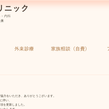
リニック
科・内科
外来
外来診療
家族相談（自費）
ご協力をいただき、ありがとうございます。
定に伴い、
事項を更新しました。